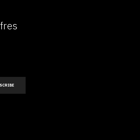
fres
s