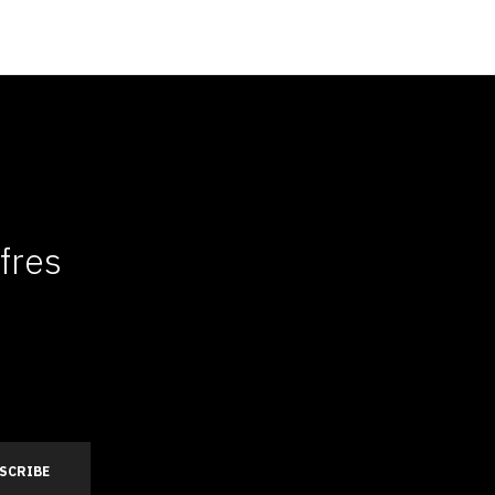
fres
s