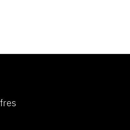
fres
s