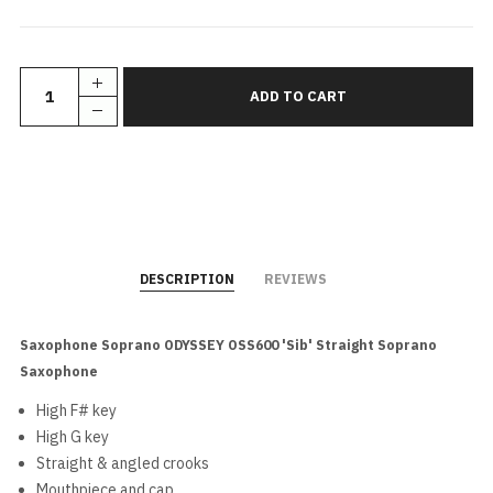
DESCRIPTION
REVIEWS
Saxophone Soprano ODYSSEY OSS600 'Sib' Straight Soprano
Saxophone
High F# key
High G key
Straight & angled crooks
Mouthpiece and cap